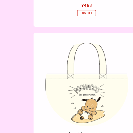
¥468
50%OFF