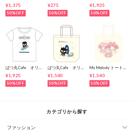
定コラボランチトー
定クリアファイル
定コラボティーシャ
¥1,375
¥275
¥1,925
ト（アイスクリーム
ツ（アイスクリーム
タイプ）
タイプ）
50%OFF
50%OFF
50%OFF
ばつ丸Cafe オリジ
ばつ丸Cafe オリジ
My Melody トートバ
ナルデザイン Tシャ
ナルデザイン トー
ッグ（ピアノ）
¥1,925
¥1,540
¥1,540
ツ
トバッグ
50%OFF
50%OFF
50%OFF
カテゴリから探す
ファッション