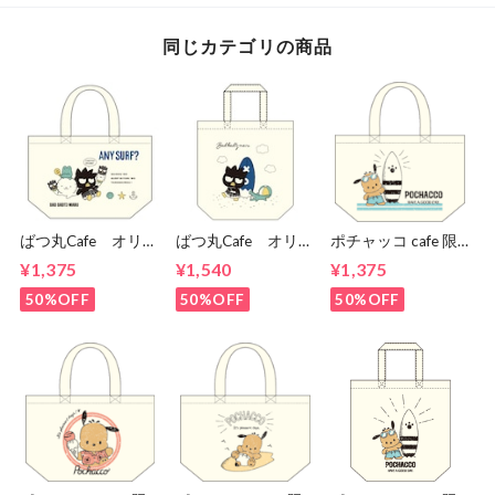
同じカテゴリの商品
ばつ丸Cafe オリジ
ばつ丸Cafe オリジ
ポチャッコ cafe 限
ナルデザイン ラン
ナルデザイン トー
定コラボランチトー
¥1,375
¥1,540
¥1,375
チトート
トバッグ
ト（サングラスタイ
プ）
50%OFF
50%OFF
50%OFF