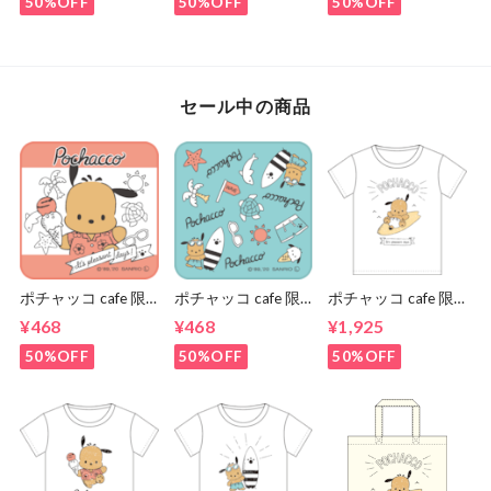
50%OFF
50%OFF
50%OFF
セール中の商品
ポチャッコ cafe 限
ポチャッコ cafe 限
ポチャッコ cafe 限
定コラボハンカチタ
定コラボハンカチタ
定コラボティーシャ
¥468
¥468
¥1,925
オル（ピンク色）
オル（青色）
ツ（サーフボードタ
イプ）
50%OFF
50%OFF
50%OFF