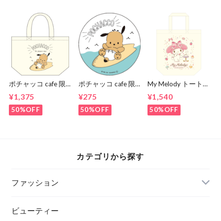
ポチャッコ cafe 限
ポチャッコ cafe 限
My Melody トートバ
定コラボランチトー
定コラボ缶バッヂ
ッグ（メロディ）
¥1,375
¥275
¥1,540
ト（サーフボードタ
（サーフボード）
イプ）
50%OFF
50%OFF
50%OFF
カテゴリから探す
ファッション
ビューティー