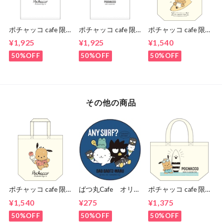
ポチャッコ cafe 限
ポチャッコ cafe 限
ポチャッコ cafe 限
定コラボティーシャ
定コラボティーシャ
定コラボトートバッ
¥1,925
¥1,925
¥1,540
ツ（アイスクリーム
ツ（サングラスタイ
グ（サーフボードタ
タイプ）
プ）
イプ）
50%OFF
50%OFF
50%OFF
その他の商品
ポチャッコ cafe 限
ばつ丸Cafe オリジ
ポチャッコ cafe 限
定コラボトートバッ
ナルデザイン 缶バ
定コラボランチトー
¥1,540
¥275
¥1,375
グ（アイスクリーム
ッヂ③
ト（サングラスタイ
タイプ）
プ）
50%OFF
50%OFF
50%OFF