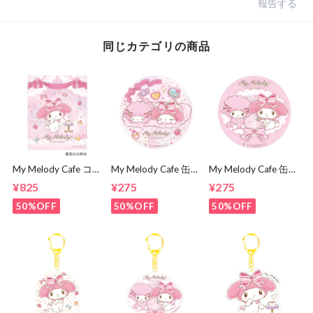
報告する
同じカテゴリの商品
My Melody Cafe コ
My Melody Cafe 缶
My Melody Cafe 缶
ンパクトミラー
バッジ（おひるね）
バッジ（メロディ＆
¥825
¥275
¥275
ピアノ）
50%OFF
50%OFF
50%OFF