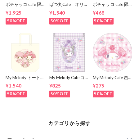
ポチャッコ cafe 限
ばつ丸Cafe オリジ
ポチャッコ cafe 限
定コラボティーシャ
ナルデザイン トー
定コラボアクリルキ
¥1,925
¥1,540
¥468
ツ（サーフボードタ
トバッグ
ーホルダー（スクエ
イプ）
アタイプ）
50%OFF
50%OFF
50%OFF
My Melody トートバ
My Melody Cafe コ
My Melody Cafe 缶
ッグ（ピアノ）
ンパクトミラー（ク
バッジ（メロディ）
¥1,540
¥825
¥275
ロミ）
50%OFF
50%OFF
50%OFF
カテゴリから探す