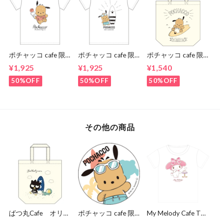
ポチャッコ cafe 限
ポチャッコ cafe 限
ポチャッコ cafe 限
定コラボティーシャ
定コラボティーシャ
定コラボトートバッ
¥1,925
¥1,925
¥1,540
ツ（アイスクリーム
ツ（サングラスタイ
グ（サーフボードタ
タイプ）
プ）
イプ）
50%OFF
50%OFF
50%OFF
その他の商品
ばつ丸Cafe オリジ
ポチャッコ cafe 限
My Melody Cafe Tシ