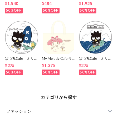
ナルデザイン トー
定コラボガラスマグ
ャツ（メロディ）
¥1,540
¥484
¥1,925
トバッグ
ネット（サングラス
タイプ）
50%OFF
50%OFF
50%OFF
ばつ丸Cafe オリジ
My Melody Cafe ラ
ばつ丸Cafe オリジ
ナルデザイン 缶バ
ンチトート（メロデ
ナルデザイン 缶バ
¥275
¥1,375
¥275
ッヂ②
ィ）
ッヂ①
50%OFF
50%OFF
50%OFF
カテゴリから探す
ファッション