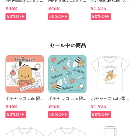
My Melody Cafe ア
My Melody Cafe ア
My Melody Cafe ラ
クリルキーホルダー
クリルキーホルダー
ンチトート（おひる
¥468
¥468
¥1,375
（ピアノ）
（メロディ）
ね）
50%OFF
50%OFF
50%OFF
セール中の商品
ポチャッコ cafe 限
ポチャッコ cafe 限
ポチャッコ cafe 限
定コラボハンカチタ
定コラボハンカチタ
定コラボティーシャ
¥468
¥468
¥1,925
オル（ピンク色）
オル（青色）
ツ（サーフボードタ
イプ）
50%OFF
50%OFF
50%OFF