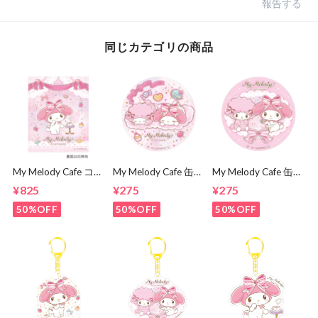
報告する
同じカテゴリの商品
My Melody Cafe コ
My Melody Cafe 缶
My Melody Cafe 缶
ンパクトミラー
バッジ（おひるね）
バッジ（メロディ＆
¥825
¥275
¥275
ピアノ）
50%OFF
50%OFF
50%OFF